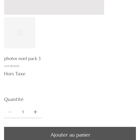
photos noel pack 3
Prix
F CFA 150,000
Hors Taxe
Quantité
Ajouter au panier