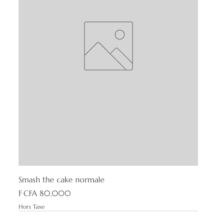
Smash the cake normale
Prix
F CFA 80,000
Hors Taxe